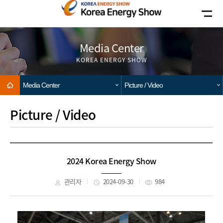
Go to main menu
Go to copylight
Go to the text
Media Center
KOREA ENERGY SHOW
Home
Media Center
Picture / Video
Picture / Video
2024 Korea Energy Show
관리자
2024-09-30
984