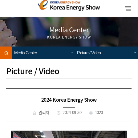
Go to main menu
Go to copylight
Go to the text
Media Center
KOREA ENERGY SHOW
Home
Media Center
Picture / Video
Picture / Video
2024 Korea Energy Show
관리자
2024-09-30
1020