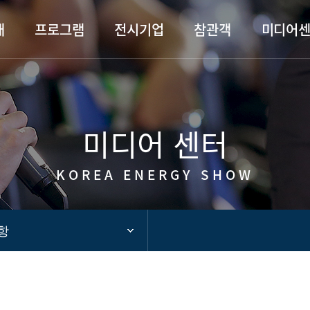
카피라이트로 가기
본문으로 가기
주메뉴로 가기
개
프로그램
전시기업
참관객
미디어
미디어 센터
KOREA ENERGY SHOW
항