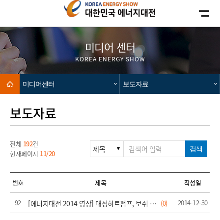
카피라이트로 가기
본문으로 가기
주메뉴로 가기
미디어 센터
KOREA ENERGY SHOW
Home
미디어센터
보도자료
보도자료
전체
192
건
검색
현재페이지
11/20
번호
제목
작성일
92
2014-12-30
[에너지대전 2014 영상] 대성히트펌프, 보쉬 합작 신제품 선봬
(0)