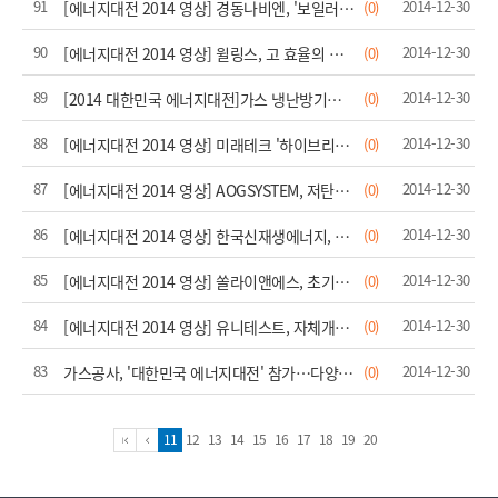
91
2014-12-30
[에너지대전 2014 영상] 경동나비엔, '보일러 여기까지 왔다'
(0)
90
2014-12-30
[에너지대전 2014 영상] 윌링스, 고 효율의 태양광 인버터 선봬
(0)
89
2014-12-30
[2014 대한민국 에너지대전]가스 냉난방기기 신기술 눈길
(0)
88
2014-12-30
[에너지대전 2014 영상] 미래테크 '하이브리드 가로등', 미국 진출 첫 발
(0)
87
2014-12-30
[에너지대전 2014 영상] AOGSYSTEM, 저탄소 온수 바닥 난방시스템 선봬
(0)
86
2014-12-30
[에너지대전 2014 영상] 한국신재생에너지, 정부인증 취득한 소형풍력발전기 선봬
(0)
85
2014-12-30
[에너지대전 2014 영상] 쏠라이앤에스, 초기설치 비용 없는 태양광 대여사업
(0)
84
2014-12-30
[에너지대전 2014 영상] 유니테스트, 자체개발한 태양광 인버터 선봬
(0)
83
2014-12-30
가스공사, '대한민국 에너지대전' 참가…다양한 연구개발 성과 소개
(0)
11
12
13
14
15
16
17
18
19
20