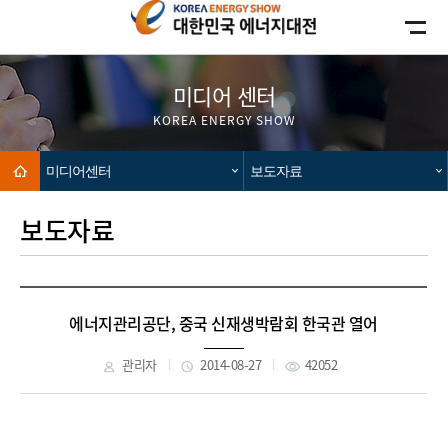
카피라이트로 가기
본문으로 가기
주메뉴로 가기
미디어 센터
KOREA ENERGY SHOW
Home
미디어센터
보도자료
보도자료
에너지관리공단, 중국 신재생박람회 한국관 열어
관리자
2014-08-27
42052