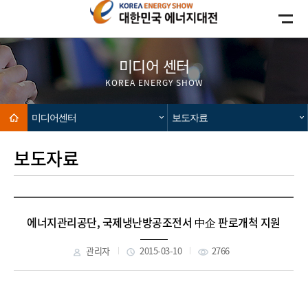
카피라이트로 가기
본문으로 가기
주메뉴로 가기
미디어 센터
KOREA ENERGY SHOW
Home
미디어센터
보도자료
보도자료
에너지관리공단, 국제냉난방공조전서 中企 판로개척 지원
관리자
2015-03-10
2766