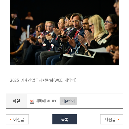
2025 기후산업국제박람회(WCE 개막식)
파일
개막식(3)1.JPG
다운받기
이전글
목록
다음글