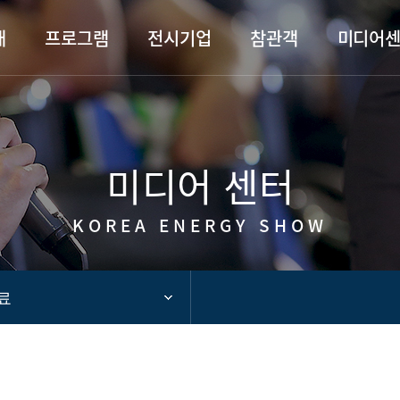
카피라이트로 가기
본문으로 가기
주메뉴로 가기
개
프로그램
전시기업
참관객
미디어
미디어 센터
KOREA ENERGY SHOW
료