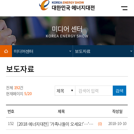
카피라이트로 가기
본문으로 가기
주메뉴로 가기
미디어 센터
KOREA ENERGY SHOW
Home
미디어센터
보도자료
보도자료
전체
192
건
검색
현재페이지
5/20
번호
제목
작성일
152
2018-10-10
[2018 에너지대전] ‘가족나들이 오세요!’…‘에너지분야 취업준비생 모여라!’
(0)